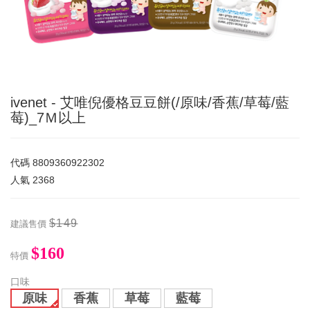
ivenet - 艾唯倪優格豆豆餅(/原味/香蕉/草莓/藍
莓)_7Ｍ以上
代碼
8809360922302
人氣
2368
$149
建議售價
$160
特價
口味
原味
香蕉
草莓
藍莓