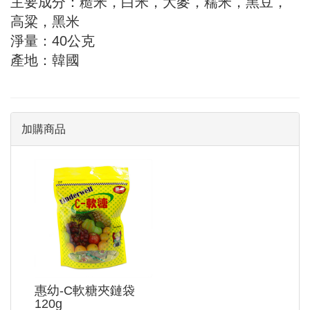
主要成分：糙米，白米，大麥，糯米，黑豆，
高粱，黑米
淨量：40公克
產地：韓國
加購商品
惠幼-C軟糖夾鏈袋
120g