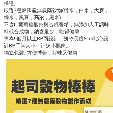
保證。
嚴選7種韓國産無農藥穀物(糙米，白米，大麥，
糯米，黑豆，高粱，黑米)
不含L-葡萄糖酸鈉與合成香精，無添加人工調味
料或合成物，鈉含量少，吃得健康！
專為9個月以上BB而設計，餅乾長度8cm貼心設
計BB手掌大小，訓練小肌肉。
獨立包裝, 方便攜帶，好味又健康！