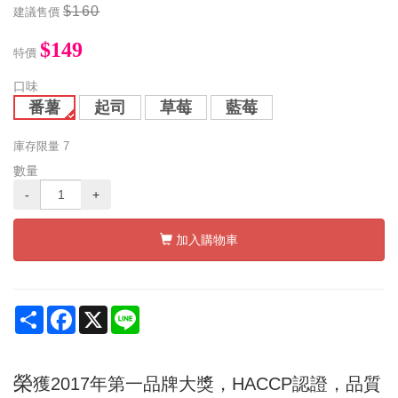
$160
建議售價
$149
特價
口味
番薯
起司
草莓
藍莓
庫存限量
7
數量
-
+
加入購物車
Share
Facebook
X
Line
榮
獲2017年第一品牌大獎，HACCP認證，品質