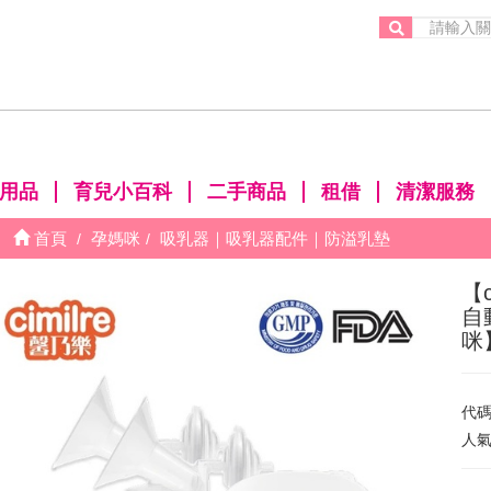
。
用品
育兒小百科
二手商品
租借
清潔服務
首頁
孕媽咪
吸乳器｜吸乳器配件｜防溢乳墊
【
自
咪
代
人