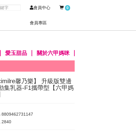
會員中心
0
會員專區
愛玉甜品
關於六甲媽咪
cimilre馨乃樂】 升級版雙邊
動集乳器-F1攜帶型【六甲媽
】
碼
8809462731147
氣
2840