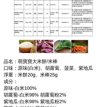
品名：萌寶寶大米餅
/
米棒
口味：原味
(
白米
)
、胡蘿蔔、菠菜、紫地瓜
淨重：米餅
20g
、米棒
25g
成分：
原味
-
白米
100%
胡蘿蔔
-
白米
98%
胡蘿蔔粉
2%
紫地瓜
-
白米
98%
紫地瓜粉
2%