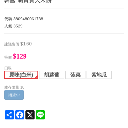
韓國 萌寶寶大米餅
代碼
8809480061738
人氣
3529
$160
建議售價
$129
特價
口味
原味(白米)
胡蘿蔔
菠菜
紫地瓜
庫存限量
10
補貨中
Share
Facebook
X
Line