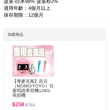
菠菜
-
白米
98%
菠菜粉
2%
適用年齡：
4
個月以上
保存期限：
12
個月
加購商品
【專麥克風】昌兒
（MOMO/YOYO）兒
童唱跳學習機128G-
視頻機
$250
$750