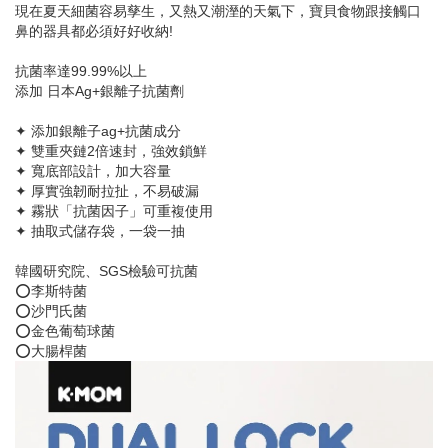
現在夏天細菌容易孳生，又熱又潮溼的天氣下，寶貝食物跟接觸口
鼻的器具都必須好好收納!
抗菌率達99.99%以上
添加 日本Ag+銀離子抗菌劑
✦ 添加銀離子ag+抗菌成分
✦ 雙重夾鏈2倍速封，強效鎖鮮
✦ 寬底部設計，加大容量
✦ 厚實強韌耐拉扯，不易破漏
✦ 霧狀「抗菌因子」可重複使用
✦ 抽取式儲存袋，一袋一抽
韓國研究院、SGS檢驗可抗菌
⭕李斯特菌
⭕沙門氏菌
⭕金色葡萄球菌
⭕大腸桿菌