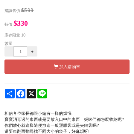
$598
建議售價
$330
特價
庫存限量
10
數量
-
+
加入購物車
Share
Facebook
X
Line
相信各位家長都跟小編有一樣的煩惱:
寶寶消毒過的東西或是要放入口中的東西，媽咪們都怎麼收納呢?
你們放心就這樣隨便放進一般塑膠袋或是夾鏈袋嗎?
還要東翻西翻尋找不同大小的袋子，好麻煩呀!