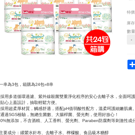
特價
庫存
數
-
一串為3包，箱購為24包=8串
‧採用多道循環過濾、紫外線殺菌雙重淨化程序的安心去離子水，全面呵
‧貼心上蓋設計，抽取輕鬆方便。
‧採用超柔厚材質，觸感舒適，搭配pH值弱酸性配方，溫柔呵護細嫩肌膚
‧通過SGS檢驗，無總生菌數、大腸桿菌、螢光劑，使用好放心！
‧0%無添加，不含酒精、人工香料、螢光劑、Paraben防腐劑等刺激性成
主要成分：縲縈水針布、去離子水、檸檬酸、食品級木糖醇