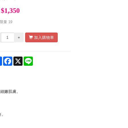
$1,350
限量
19
量
+
加入購物車
Share
Facebook
X
Line
護細嫩肌膚。
。
分。