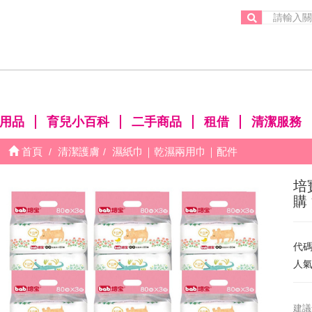
。
用品
育兒小百科
二手商品
租借
清潔服務
首頁
清潔護膚
濕紙巾｜乾濕兩用巾｜配件
培
購
代
人
建議