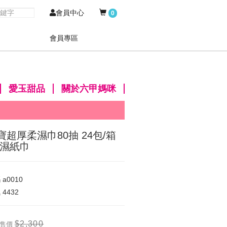
會員中心
0
會員專區
愛玉甜品
關於六甲媽咪
寶超厚柔濕巾80抽 24包/箱
 濕紙巾
碼
a0010
氣
4432
$2,300
售價