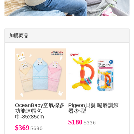
加購商品
OceanBaby空氣棉多
Pigeon貝親 嘴唇訓練
功能連帽包
器-杯型
巾-85x85cm
$180
$336
$369
$690