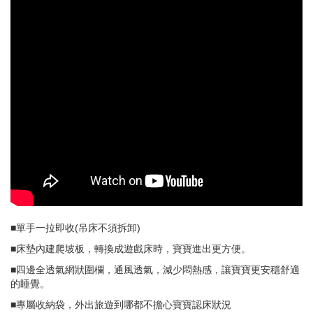
■單手一拉即收(吊床不須拆卸)
■床墊內建爬坡板，轉換成遊戲床時，寶寶進出更方便。
■四邊全透氣網狀圍欄，通風透氣，減少悶熱感，讓寶寶更安穩舒適
的睡覺。
■專屬收納袋，外出旅遊到哪都不擔心寶寶認床狀況