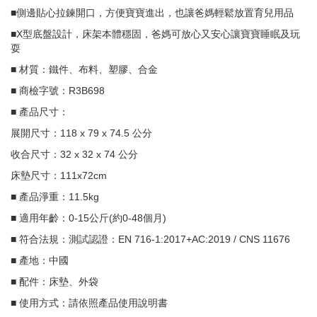
■側邊貼心拉鍊開口，方便寶寶進出，也讓爸媽輕鬆放置育兒用品
■X型底盤設計，床架本體穩固，爸媽可放心又安心讓寶寶睡眠及玩
耍
■ 材質：鐵件、布料、塑膠、合金
■ 商檢字號：R3B698
■ 產品尺寸：
展開尺寸：118 x 79 x 74.5 公分
收合尺寸：32 x 32 x 74 公分
床墊尺寸：111x72cm
■ 產品淨重：11.5kg
■ 適用年齡：0-15公斤(約0-48個月)
■ 符合法規：測試認證：EN 716-1:2017+AC:2019 / CNS 11676
■ 產地：中國
■ 配件：床墊、外袋
■ 使用方式：請依照產品使用說明書