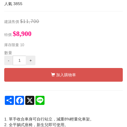
人氣
3855
$11,700
建議售價
$8,900
特價
庫存限量
10
數量
-
+
加入購物車
Share
Facebook
X
Line
1. 單手收合車身可自行站立，減重8%輕量化車架。
2. 全平躺式座椅，新生兒即可使用。