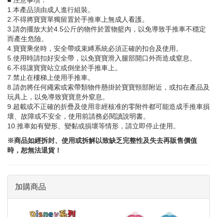
■ 注意事項：
1.本產品須由成人進行組裝。
2.不得將寶寶單獨留置於手推車上無成人看護。
3.請勿擺放大於4.5公斤的物件於置物籃內，以免導致手推車不穩定
而產生危險。
4.寶寶乘坐時，安全帶或束縛系統必須正確的扣合及使用。
5.使用時請扣好安全帶，以免寶寶滑入腿部開口外而造成窒息。
6.不得讓寶寶站立或倒坐於手推車上。
7.禁止在樓梯上使用手推車。
8.請勿將任何繩索或索帶類物件懸掛於寶寶頸部附近，或扣在產品及
玩具上，以免導致寶寶意外窒息。
9.超載或不正確的折疊及使用非經核准的零附件都可能造成手推車損
壞、故障或不安全，使用前請務必閱讀說明書。
10.推車如有變形、變黏或損壞等情形，請立即停止使用。
※商品如經拆封、使用或拆解以致缺乏完整性及失去再販售價值
時，恕無法退貨！
加購商品