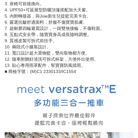
3. 座椅可前後換向。
4. UPF50+可延展型防曬頂篷搭配加大天窗。
5. 內附轉接器，與Joie新生兒提籃完美卡合。
6. 嚴選抗皺舒適面料，舒服不傷寶寶肌膚。
7. 超耐磨四輪避震設計，一踩雙煞後輪，不傷鞋面。
8. 五點式安全帶，隨寶寶身高成長隨時調整。
9. 質感皮製可拆式前扶手。
10. 兩段式小腿靠設計。
11. 寬口設計超大置物籃，雙向取物都方便。
12. 隨車附贈好清洗可拆式杯架，方便外出使用。
13. 貼心專用雨罩配件，幫寶寶防風擋雨。
■ 商檢字號：(M)C1 2330133/IC1554