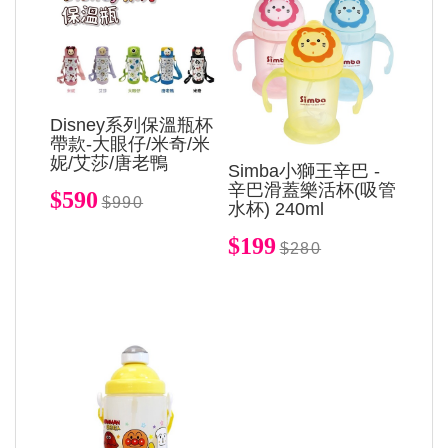
Disney系列保溫瓶杯
帶款-大眼仔/米奇/米
妮/艾莎/唐老鴨
Simba小獅王辛巴 -
辛巴滑蓋樂活杯(吸管
$590
$990
水杯) 240ml
$199
$280