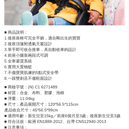
■ 商品說明：
1.後座座椅可完全平躺，適合剛出生的寶寶
2.後座頂篷附透氣天窗設計
3.單手即可收合推車，具自動收車鉤設計
4.前座小腿靠兩段式可調
5.全車避震系統
6.實用大置物籃
7.不傷寶寶肌膚的5點式安全帶
8.一踩雙剎且不傷鞋面設計
■ 商檢字號：(N) C1 6271489
■ 材質：合金、布料、塑膠、泡棉
■ 淨重：11.04kg
■ 尺寸：產品展開尺寸：120*56.5*115cm
產品收合尺寸：45*56.5*99cm
■ 適用年齡：新生兒至15kg／前座6個月至3歲；後座新生兒至3歲
■ 符合法規：歐洲 EN1888-2012、台灣 CNS12940-2013
■ 注意事項：