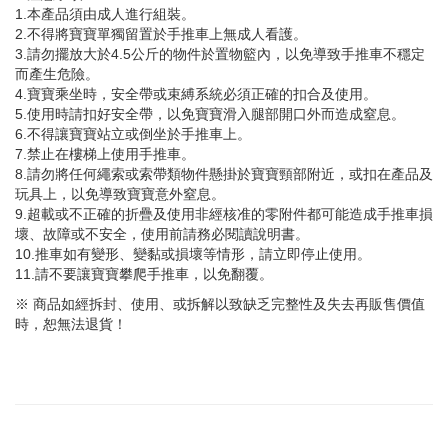
1.本產品須由成人進行組裝。
2.不得將寶寶單獨留置於手推車上無成人看護。
3.請勿擺放大於4.5公斤的物件於置物籃內，以免導致手推車不穩定
而產生危險。
4.寶寶乘坐時，安全帶或束縛系統必須正確的扣合及使用。
5.使用時請扣好安全帶，以免寶寶滑入腿部開口外而造成窒息。
6.不得讓寶寶站立或倒坐於手推車上。
7.禁止在樓梯上使用手推車。
8.請勿將任何繩索或索帶類物件懸掛於寶寶頸部附近，或扣在產品及
玩具上，以免導致寶寶意外窒息。
9.超載或不正確的折疊及使用非經核准的零附件都可能造成手推車損
壞、故障或不安全，使用前請務必閱讀說明書。
10.推車如有變形、變黏或損壞等情形，請立即停止使用。
11.請不要讓寶寶攀爬手推車，以免翻覆。
※ 商品如經拆封、使用、或拆解以致缺乏完整性及失去再販售價值
時，恕無法退貨！