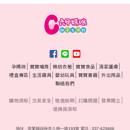
孕媽咪
寶寶哺育
棉紡衣著
寶寶食品
清潔護膚
禮盒專區
生活寢具
嬰幼玩具
寶寶書籍
外出用品
聯絡我們
購物須知
交易安全
租借說明
訂購問題
發票開立
退換貨須知
地址 : 苗栗縣頭份市八德一路193號
電話 : 037-625666