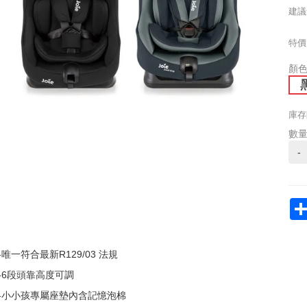
建議
特價
顏
庫存
數
-
-唯一符合最新R129/03 法規
-6段頭靠高度可調
-小小孩專屬座墊內含記憶泡棉