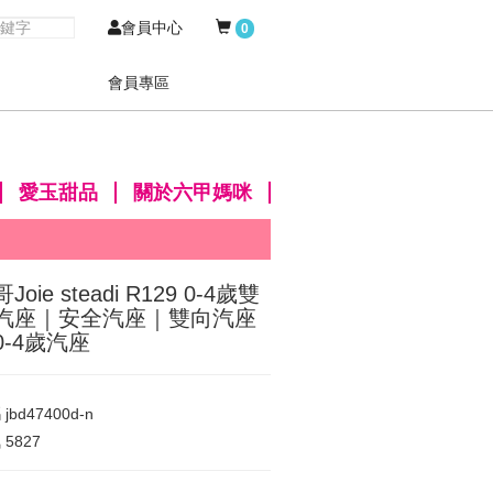
會員中心
0
會員專區
愛玉甜品
關於六甲媽咪
Joie steadi R129 0-4歲雙
汽座｜安全汽座｜雙向汽座
0-4歲汽座
碼
jbd47400d-n
氣
5827