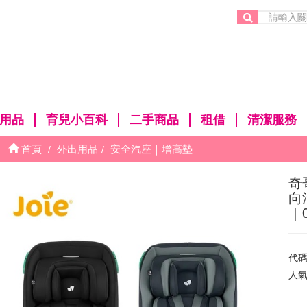
。
用品
育兒小百科
二手商品
租借
清潔服務
首頁
外出用品
安全汽座｜增高墊
奇哥
向
｜
代
人