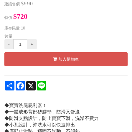
$990
建議售價
$720
特價
庫存限量
10
數量
-
+
加入購物車
Share
Facebook
X
Line
◆寶寶洗屁屁利器！
◆一體成形背部矽膠墊，防滑又舒適
◆防滑支點設計，防止寶寶下滑，洗澡不費力
◆小孔設計，沖洗水可以快速排出
◆底部止滑墊，穩固不晃動、不傾斜