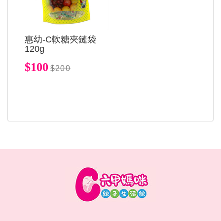
惠幼-C軟糖夾鏈袋
120g
$100
$200