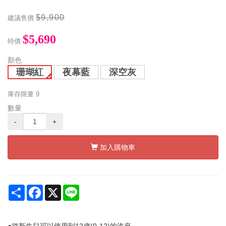
$9,900
建議售價
$5,690
特價
顏色
珊瑚紅
夜幕藍
深空灰
庫存限量
9
數量
-
+
加入購物車
Share
Facebook
X
Line