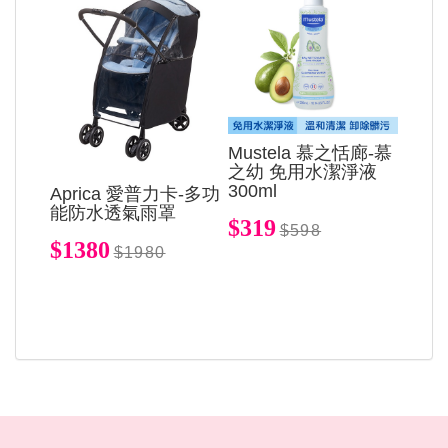
Mustela 慕之恬廊-慕
之幼 免用水潔淨液
300ml
Aprica 愛普力卡-多功
能防水透氣雨罩
$319
$598
$1380
$1980