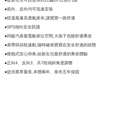
●從新生兒可以使用到12歲(0-12)的汽座
●前向、反向均可迅速安裝
●恆溫風巢高透氣座布,讓寶寶一路舒適
●SPS側向安全防護
●同級汽座最寬敞座位空間,大孩子也能舒適乘坐
●肩帶與頭枕連動,隨時確保寶寶在安全舒適的狀態
●懷抱式安心仰角,給新生兒最舒適的乘坐體驗
●正向4、反向3、共7段傾斜角度調整
●提供業界最長,本體兩年、座布五年保固