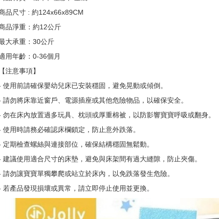
商品尺寸 : 約124x66x89CM
商品淨重：約12公斤
最大承重：30公斤
適用年齡：0-36個月
【注意事項】
- 使用前請確保嬰幼兒床已安裝穩固，避免晃動或傾倒。
- 請勿將床靠近窗戶、電源插座或其他危險物品，以確保安全。
- 勿在床內放置過多玩具、枕頭或厚重棉被，以防影響寶寶呼吸或翻身。
- 使用時請務必確認床欄鎖定，防止意外跌落。
- 定期檢查螺絲與連接部位，確保結構穩固無鬆動。
- 建議使用適合尺寸的床墊，避免與床架間有過大縫隙，防止夾傷。
- 請勿讓寶寶單獨攀爬或站立於床內，以免跌落發生危險。
- 若產品發現損壞或異常，請立即停止使用並更換。