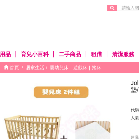
。
用品
育兒小百科
二手商品
租借
清潔服務
首頁
居家生活
嬰幼兒床｜遊戲床｜搖床
Jo
墊
代
人
建議