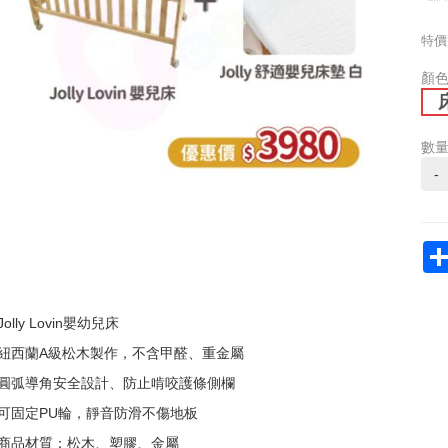
特價
顏
數
-
Jolly Lovin嬰幼兒床
紐西蘭A級松木製作，不含甲醛、重金屬
圓弧導角安全設計、防止啃咬護條側欄
可固定PU輪，靜音防滑不傷地板
商品材質：松木、塑膠、金屬