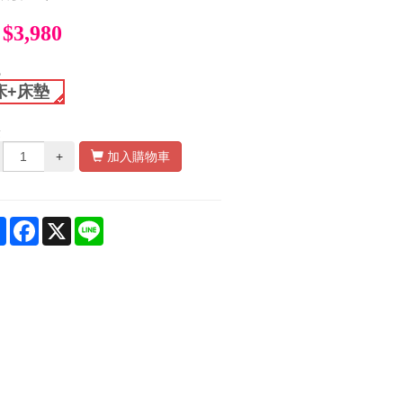
$3,980
色
床+床墊
量
+
加入購物車
Share
Facebook
X
Line