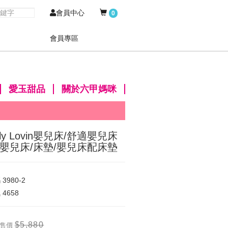
會員中心
0
會員專區
愛玉甜品
關於六甲媽咪
lly Lovin嬰兒床/舒適嬰兒床
/嬰兒床/床墊/嬰兒床配床墊
碼
3980-2
氣
4658
$5,880
售價