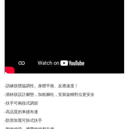
-訓練肢體協調性、身體平衡、反應速度！
-酒杯狀設計腳墊，加粗腳柱，安裝旋轉對位更安全
-扶手可兩段式調節
-高品質的車縫布邊
-防滑加寬可拆式扶手
-附收納袋，攜帶收納都方便