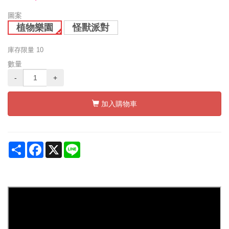
圖案
植物樂園
怪獸派對
庫存限量
10
數量
-
+
加入購物車
Share
Facebook
X
Line