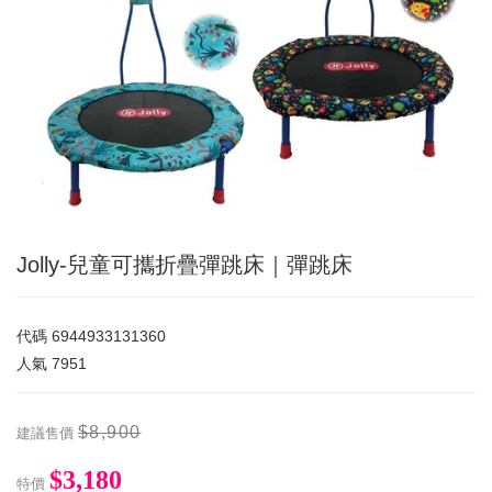
Jolly-兒童可攜折疊彈跳床｜彈跳床
代碼
6944933131360
人氣
7951
$8,900
建議售價
$3,180
特價