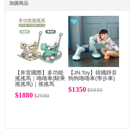
加購商品
【奔雷國際】多功能
【JN.Toy】韓國靜音
搖搖馬｜嚕嚕車(騎乘
狗狗嚕嚕車(學步車)
搖搖馬)｜搖搖馬
$1350
$5990
$1880
$2580