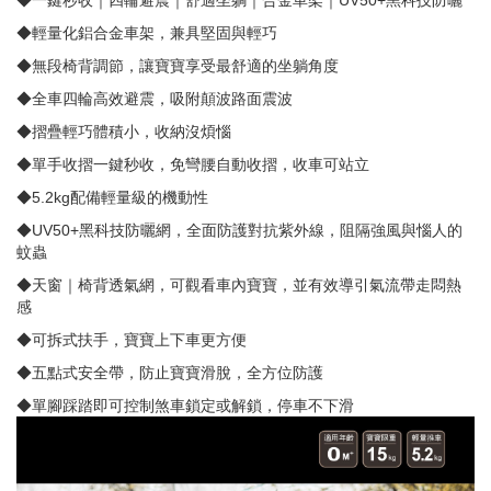
◆一鍵秒收｜四輪避震｜舒適坐躺｜合金車架｜UV50+黑科技防曬
◆輕量化鋁合金車架，兼具堅固與輕巧
◆無段椅背調節，讓寶寶享受最舒適的坐躺角度
◆全車四輪高效避震，吸附顛波路面震波
◆摺疊輕巧體積小，收納沒煩惱
◆單手收摺一鍵秒收，免彎腰自動收摺，收車可站立
◆5.2kg配備輕量級的機動性
◆UV50+黑科技防曬網，全面防護對抗紫外線，阻隔強風與惱人的
蚊蟲
◆天窗｜椅背透氣網，可觀看車內寶寶，並有效導引氣流帶走悶熱
感
◆可拆式扶手，寶寶上下車更方便
◆五點式安全帶，防止寶寶滑脫，全方位防護
◆單腳踩踏即可控制煞車鎖定或解鎖，停車不下滑