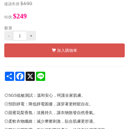
$490
建議售價
$249
特價
數量
-
+
加入購物車
Share
Facebook
X
Line
◎SGS低敏測試：溫和安心，呵護全家肌膚。
◎預防靜電：降低靜電困擾，讓穿著更輕鬆自在。
◎甜蜜花梨香氛：淡雅持久，讓衣物散發自然香氣。
◎柔軟衣物纖維：減少摩擦刺激，貼合肌膚更舒適。