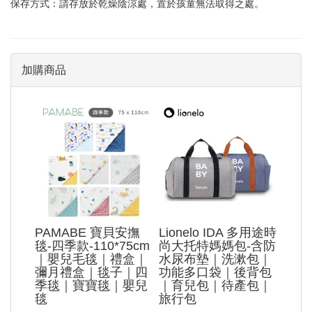
保存方式：請存放於乾燥陰涼處，置於孩童無法取得之處。
加購商品
PAMABE 寶貝安撫
Lionelo IDA 多用途時
毯-四季款-110*75cm
尚大托特媽媽包-含防
｜嬰兒毛毯｜禮盒｜
水尿布墊｜洗漱包｜
彌月禮盒｜毯子｜四
功能多口袋｜後背包
季毯｜寶寶毯｜嬰兒
｜育兒包｜待產包｜
毯
旅行包