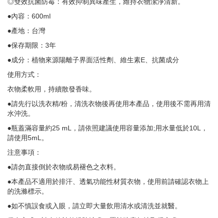
◎雙效抗菌防霉：有效抑制異味產生，維持衣物潔淨清新。
●內容：600ml
●產地：台灣
●保存期限：3年
●成分：植物來源陽離子界面活性劑、維生素E、抗菌成分
使用方式：
衣物柔軟用，持續散發香味。
●請先行以洗衣精/粉，清洗衣物後再使用本產品，使用後不需再用清
水沖洗。
●瓶蓋滿容量約25 mL，請依照建議使用容量添加;用水量低於10L，
請使用5mL。
注意事項：
●請勿直接倒於衣物或易褪色之衣料。
●本產品不適用於排汗、透氣功能性材質衣物，使用前請確認衣物上
的洗滌標示。
●如不慎誤食或入眼，請立即大量飲用清水或清洗並就醫。