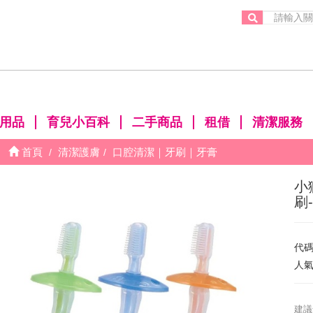
。
用品
育兒小百科
二手商品
租借
清潔服務
首頁
清潔護膚
口腔清潔｜牙刷｜牙膏
小
刷
代
人
建議