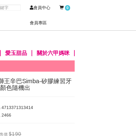
會員中心
0
會員專區
愛玉甜品
關於六甲媽咪
獅王辛巴Simba-矽膠練習牙
-顏色隨機出
碼
4713371313414
氣
2466
$190
售價