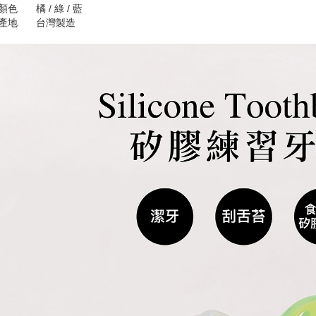
顏色
橘 / 綠 / 藍
產地
台灣製造