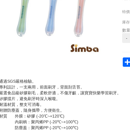
特價
庫存
數
-
通過SGS嚴格檢驗。
專利設計，一支兩用，前面刷牙，背面刮舌苔。
嚴選食品級矽膠刷毛，柔軟舒適，不傷牙齦，讓寶寶快樂學習刷牙。
矽膠擋片，避免刷牙時深入喉嚨。
耐溫材質，整支可消毒。
附贈防塵蓋，隨身攜帶，方便衛生。
材質
外膜：矽膠 (-20℃~+120℃)
內刷柄：聚丙烯PP (-20℃~+100℃)
防塵蓋：聚丙烯PP (-20℃~+100℃)