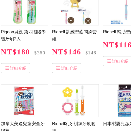
Pigeon貝親 第四階段學
Richell 訓練型齒間刷套
Richell 輔
習牙刷2入
組
NT$11
NT$180
NT$146
$360
$146
詳細介紹
詳細介紹
詳細介紹
加拿大美適兒童安全牙
Richell乳牙訓練牙刷套
日本製嬰兒潔
線棒
組