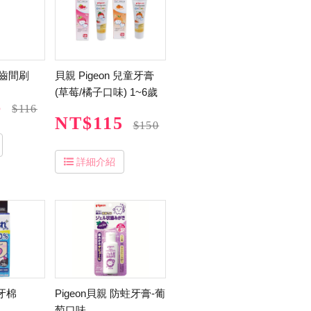
助型齒間刷
貝親 Pigeon 兒童牙膏
(草莓/橘子口味) 1~6歲
6
$116
NT$115
$150
詳細介紹
牙棉
Pigeon貝親 防蛀牙膏-葡
萄口味