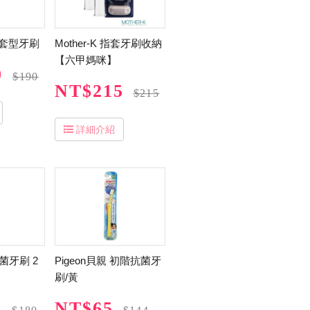
膠指套型牙刷
Mother-K 指套牙刷收納
【六甲媽咪】
0
$190
NT$215
$215
詳細介紹
抗菌牙刷 2
Pigeon貝親 初階抗菌牙
刷/黃
5
NT$65