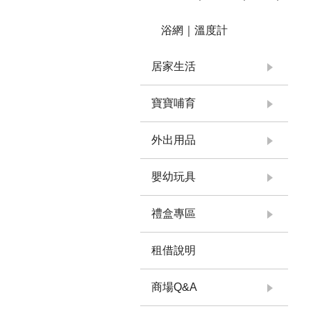
浴網｜溫度計
居家生活
寶寶哺育
外出用品
嬰幼玩具
禮盒專區
租借說明
商場Q&A