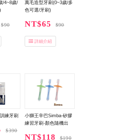
/4~8歲/
萬毛造型牙刷(0~3歲/多
)
色可選/牙刷)
NT$65
$90
$90
詳細介紹
愛心訓練牙刷
小獅王辛巴Simba-矽膠
練習牙刷-顏色隨機出
5
$390
NT$118
$190