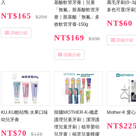
入
基酸軟管牙膏｜兒童
萬毛牙刷(0~3歲
「無氟」胺基酸軟管牙
多色可選/牙刷
NT$165
$290
膏｜胺基酸「無氟」多
NT$60
效軟管牙膏-150g
詳細介紹
NT$169
$390
詳細介紹
詳細介紹
KU.KU酷咕鴨 水果口味
韓國MOTHER-K-纖柔
Mother-K 
幼兒牙膏
護理兒童牙刷｜潔淨護
NT$22
理兒童牙刷｜植萃嬰幼
NT$70
$120
兒牙膏｜植萃兒童蜂膠