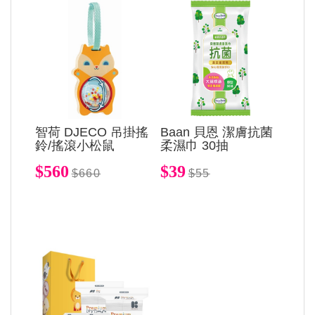
智荷 DJECO 吊掛搖
Baan 貝恩 潔膚抗菌
鈴/搖滾小松鼠
柔濕巾 30抽
$560
$39
$660
$55