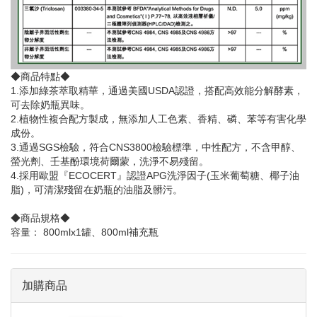
◆商品特點◆
1.添加綠茶萃取精華，通過美國USDA認證，搭配高效能分解酵素，
可去除奶瓶異味。
2.植物性複合配方製成，無添加人工色素、香精、磷、苯等有害化學
成份。
3.通過SGS檢驗，符合CNS3800檢驗標準，中性配方，不含甲醇、
螢光劑、壬基酚環境荷爾蒙，洗淨不易殘留。
4.採用歐盟『ECOCERT』認證APG洗淨因子(玉米葡萄糖、椰子油
脂)，可清潔殘留在奶瓶的油脂及髒污。
◆商品規格◆
容量： 800mlx1罐、800ml補充瓶
加購商品