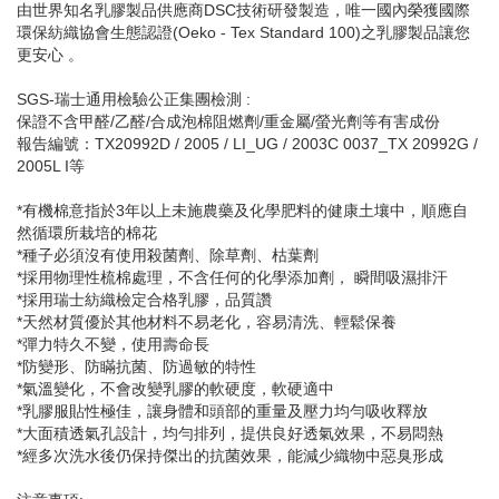
由世界知名乳膠製品供應商DSC技術研發製造，唯一國內榮獲國際
環保紡織協會生態認證(Oeko - Tex Standard 100)之乳膠製品讓您
更安心 。
SGS-瑞士通用檢驗公正集團檢測 :
保證不含甲醛/乙醛/合成泡棉阻燃劑/重金屬/螢光劑等有害成份
報告編號：TX20992D / 2005 / LI_UG / 2003C 0037_TX 20992G /
2005L I等
*有機棉意指於3年以上未施農藥及化學肥料的健康土壤中，順應自
然循環所栽培的棉花
*種子必須沒有使用殺菌劑、除草劑、枯葉劑
*採用物理性梳棉處理，不含任何的化學添加劑， 瞬間吸濕排汗
*採用瑞士紡織檢定合格乳膠，品質讚
*天然材質優於其他材料不易老化，容易清洗、輕鬆保養
*彈力特久不變，使用壽命長
*防變形、防瞞抗菌、防過敏的特性
*氣溫變化，不會改變乳膠的軟硬度，軟硬適中
*乳膠服貼性極佳，讓身體和頭部的重量及壓力均勻吸收釋放
*大面積透氣孔設計，均勻排列，提供良好透氣效果，不易悶熱
*經多次洗水後仍保持傑出的抗菌效果，能減少織物中惡臭形成