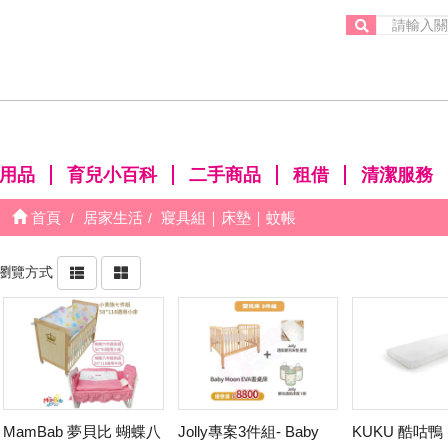
。
用品
育兒小百科
二手商品
租借
清潔服務
首頁
居家生活
寢具組｜床墊｜蚊帳
瀏覽方式
MamBab 夢貝比 蝴蝶八
Jolly專案3件組- Baby
KUKU 酷咕鴨