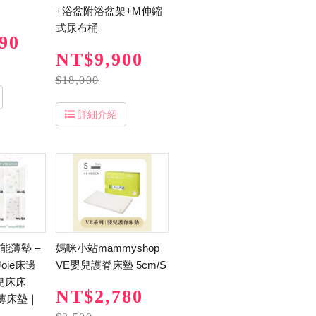
+浴盆附浴盆架+M伸縮
式尿布桶
90
NT$9,900
$18,000
詳細介紹
功能薄墊 –
媽咪小站mammyshop
oie床邊
VE嬰兒護脊床墊 5cm/S
兒床床
NT$2,780
薄床墊｜