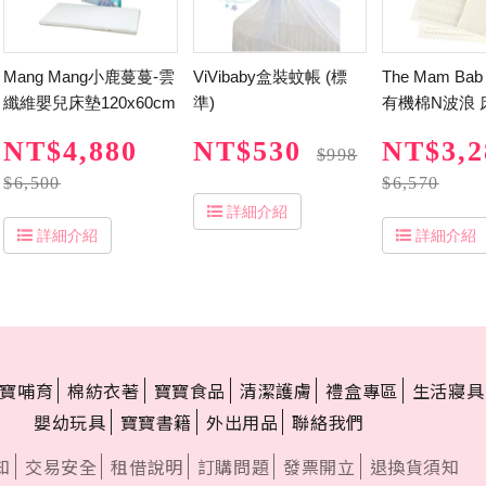
Mang Mang小鹿蔓蔓-雲
ViVibaby盒裝蚊帳 (標
The Mam Ba
纖維嬰兒床墊120x60cm
準)
有機棉N波浪 
NT$4,880
NT$530
NT$3,2
$998
$6,500
$6,570
詳細介紹
詳細介紹
詳細介紹
寶哺育
棉紡衣著
寶寶食品
清潔護膚
禮盒專區
生活寢具
嬰幼玩具
寶寶書籍
外出用品
聯絡我們
知
交易安全
租借說明
訂購問題
發票開立
退換貨須知