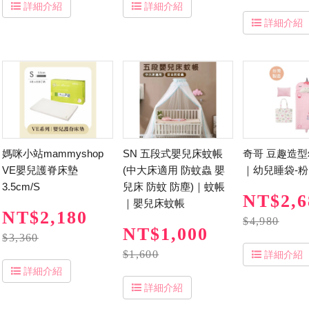
詳細介紹
詳細介紹
詳細介紹
媽咪小站mammyshop
SN 五段式嬰兒床蚊帳
奇哥 豆趣造
VE嬰兒護脊床墊
(中大床適用 防蚊蟲 嬰
｜幼兒睡袋-粉
3.5cm/S
兒床 防蚊 防塵)｜蚊帳
NT$2,6
｜嬰兒床蚊帳
NT$2,180
$4,980
NT$1,000
$3,360
$1,600
詳細介紹
詳細介紹
詳細介紹