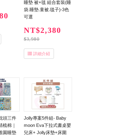
睡墊 被+毯 組合套裝(睡
袋.睡墊.童被.毯子)-3色
80
可選
NT$2,380
$3,980
詳細介紹
枕頭三件
Jolly專案5件組- Baby
精梳棉｜
moon Eva下拉式書桌嬰
稚園睡墊
兒床+ Jolly床墊+床圍