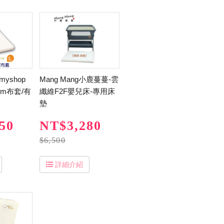
yshop
Mang Mang小鹿蔓蔓-雲
cm布套/有
纖維F2F嬰兒床-專用床
墊
50
NT$3,280
$6,500
詳細介紹