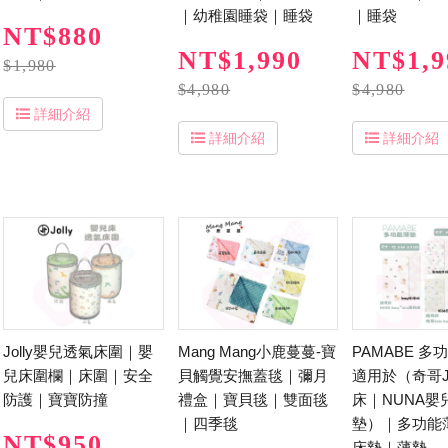
｜幼稚園睡袋｜睡袋
｜睡袋
NT$880
NT$1,990
NT$1,9
$1,980
$4,980
$4,980
詳細介紹
詳細介紹
詳細介紹
Jolly嬰兒透氣床圍｜嬰
Mang Mang小鹿蔓蔓-寶
PAMABE 多
兒床圍欄｜床圍｜安全
貝觸覺安撫蓋毯｜彌月
適用於（奇哥J
防護｜寶寶防撞
禮盒｜寶貝毯｜雙面毯
床｜NUNA嬰
｜四季毯
墊）｜多功能
NT$950
床墊｜薄墊