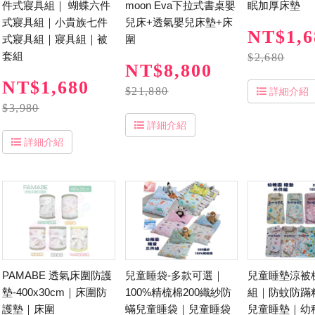
件式寢具組｜ 蝴蝶六件
moon Eva下拉式書桌嬰
眠加厚床墊
式寢具組｜小貴族七件
兒床+透氣嬰兒床墊+床
NT$1,6
式寢具組｜寢具組｜被
圍
套組
$2,680
NT$8,800
NT$1,680
$21,880
詳細介紹
$3,980
詳細介紹
詳細介紹
PAMABE 透氣床圍防護
兒童睡袋-多款可選｜
兒童睡墊涼被
墊-400x30cm｜床圍防
100%精梳棉200織紗防
組｜防蚊防蹣
護墊｜床圍
蟎兒童睡袋｜兒童睡袋
兒童睡墊｜幼