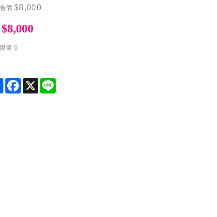
$8,000
售價
$8,000
限量
0
Share
Facebook
X
Line