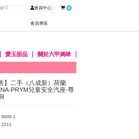
會員中心
0
會員專區
愛玉甜品
關於六甲媽咪
售】二手（八成新）荷蘭
UNA-PRYM兒童安全汽座-尊
銅
碼
8000-1
氣
2211