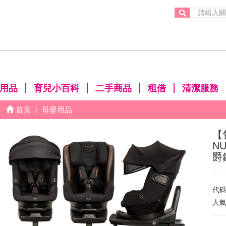
。
用品
育兒小百科
二手商品
租借
清潔服務
首頁
母嬰用品
【
N
爵
代
人