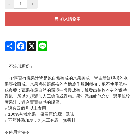
-
+
加入購物車
Share
Facebook
X
Line
「不添加糖份」
HiPP喜寶有機果汁皆是以自然熟成的水果製成，皆由新鮮現採的水
果壓榨而成。水果皆按照嚴格的有機農作規則種植，絕不使用肥料
或農藥；蔬果在最自然的環境中慢慢成熟，散發出植物本身的獨特
香氣，所以無須添加人工糖份或香精。果汁添加維他命C，選用低酸
度果汁，適合寶寶敏感的腸胃。
✅適合四個月以上食用
✅100%有機水果，保留原始原汁風味
✅不額外添加糖，無人工色素，無香料
🔸使用方法🔸